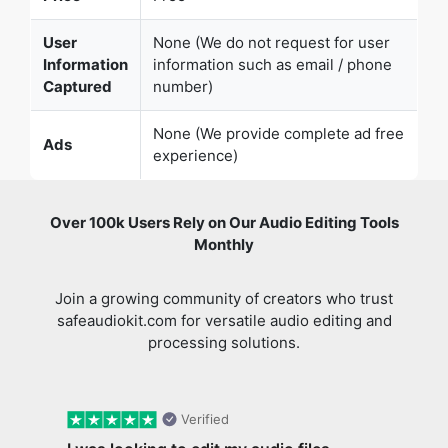
None (We provide complete ad free
Ads
experience)
Over 100k Users Rely on Our Audio Editing Tools
Monthly
Join a growing community of creators who trust
safeaudiokit.com for versatile audio editing and
processing solutions.
Verified
I was looking to edit my audio files
and found SafeAudioKit
Previous slide
Next 
I was looking to edit my audio files and
found SafeAudioKit, a platform that