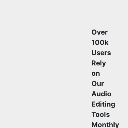
Over
100k
Users
Rely
on
Our
Audio
Editing
Tools
Monthly
Join a growing
community of
creators who