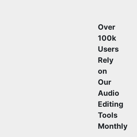
100k
Users
Rely
on
Our
Audio
Editing
Tools
Monthly
Join a growing
community of
creators who
trust