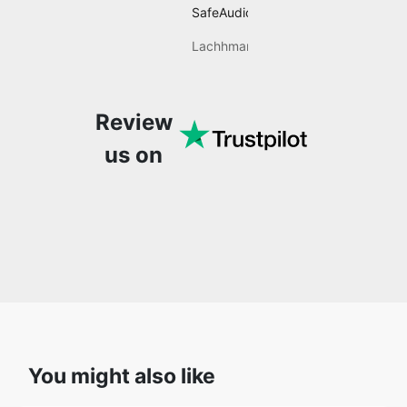
adjusting tempo,
applying effects, and
Review
much more. It’s really
convenient and user-
us on
friendly, making it a
one-stop solution for all
my audio editing needs.
You might also like