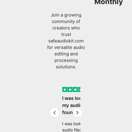
creators who
trust
safeaudiokit.com
for versatile audio
editing and
processing
solutions.
Verified
I was looking to edit
my audio files and
found SafeAudioKit
Previous slide
Next slide
I was looking to edit my
audio files and found
SafeAudioKit, a platform
that provides a wide
Lachhman Moudgill
range of tools like
converting, trimming,