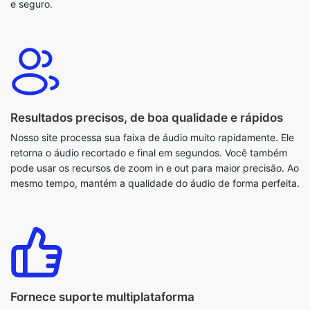
Resultados precisos, de boa qualidade e rápidos
Nosso site processa sua faixa de áudio muito rapidamente. Ele
retorna o áudio recortado e final em segundos. Você também
pode usar os recursos de zoom in e out para maior precisão. Ao
mesmo tempo, mantém a qualidade do áudio de forma perfeita.
Fornece suporte multiplataforma
Nosso recurso MP3 Cropper é totalmente baseado na web. É
por isso que ele fornece aos nossos usuários suporte
multiplataforma. Portanto, ele pode ser usado em todos os
tipos de dispositivos e sistemas operacionais.