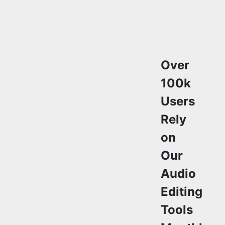
Over
100k
Users
Rely
on
Our
Audio
Editing
Tools
Monthly
Join a growing
community of