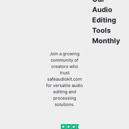
Tools
Monthly
Join a growing
community of
creators who
trust
safeaudiokit.com
for versatile audio
editing and
processing
solutions.
Verified
I was looking to edit
my audio files and
found SafeAudioKit
Previous slide
Next slide