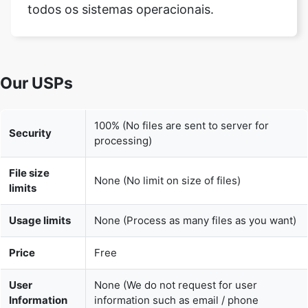
Our USPs
100% (No files are sent to server for
Security
processing)
File size
None (No limit on size of files)
limits
Usage limits
None (Process as many files as you want)
Price
Free
User
None (We do not request for user
Information
information such as email / phone
Captured
number)
None (We provide complete ad free
Ads
experience)