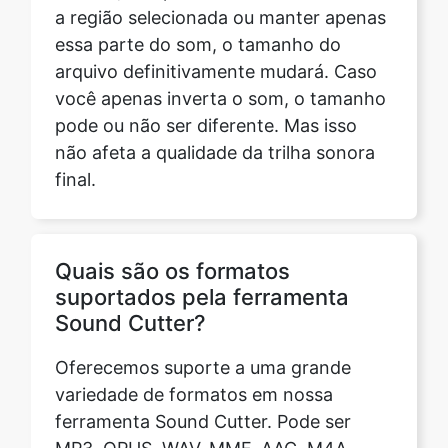
você apenas inverta o som, o tamanho
pode ou não ser diferente. Mas isso
não afeta a qualidade da trilha sonora
final.
Quais são os formatos
suportados pela ferramenta
Sound Cutter?
Oferecemos suporte a uma grande
variedade de formatos em nossa
ferramenta Sound Cutter. Pode ser
MP3, OPUS, WAV, MMF, AAC, M4A,
FLAC, OGG, M4R, AIFF, WMA etc. Além
disso, retornamos a faixa alterada no
mesmo formato da faixa enviada. No