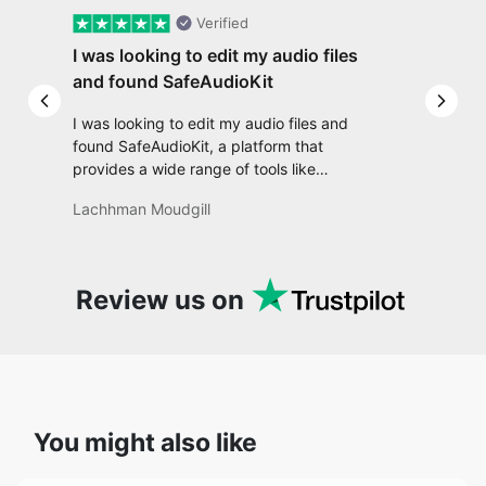
Previous slide
Next 
I was looking to edit my audio files and
found SafeAudioKit, a platform that
provides a wide range of tools like
converting, trimming, adjusting tempo,
Lachhman Moudgill
applying effects, and much more. It’s really
convenient and user-friendly, making it a
one-stop solution for all my audio editing
needs.
Review us on
You might also like