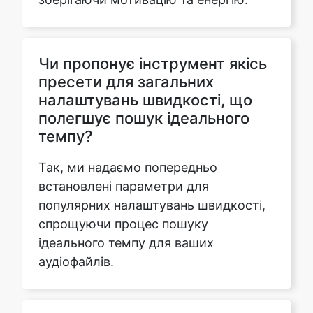
Чи пропонує інструмент якісь
пресети для загальних
налаштувань швидкості, що
полегшує пошук ідеального
темпу?
Так, ми надаємо попередньо
встановлені параметри для
популярних налаштувань швидкості,
спрощуючи процес пошуку
ідеального темпу для ваших
аудіофайлів.
Чи можу я використовувати
цей інструмент для
покращення вивчення мови,