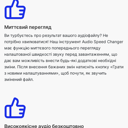
Миттєвий перегляд
Ви турбуєтесь про результат вашого аудіофайлу? Не
потрібно хвилюватися! Наш інструмент Audio Speed Changer
має функцію миттєвого попереднього перегляду
налаштованої швидкості звуку перед завантаженням, що
дає вам можливість внести будь-які додаткові необхідні
зміни. Після внесення бажаних змін натисніть кнопку «Грати
з новими налаштуваннями», щоб почути, як звучить
змінений файл.
Високоякісне аудіо безкоштовно
Наш інструмент зміни швидкості звуку пропонує чудову
функцію збереження високоякісних аудіофайлів, які є
абсолютно безкоштовними. Ви можете насолоджуватися