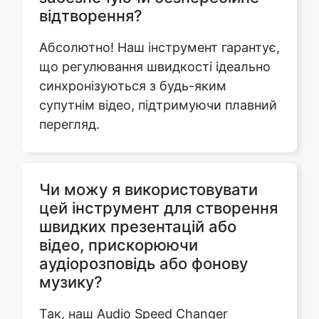
що регулювання швидкості ідеально
синхронізуються з будь-яким
супутнім відео, підтримуючи плавний
перегляд.
Чи можу я використовувати
цей інструмент для створення
швидких презентацій або
відео, прискорюючи
аудіорозповідь або фонову
музику?
Так, наш Audio Speed Changer
ідеально підходить для прискорення
аудіоелементів у презентаціях або
відео, додаючи динамічний штрих