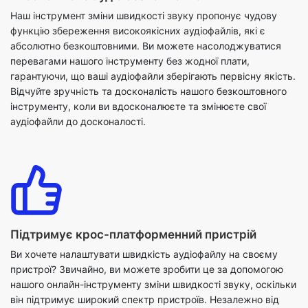
перевагами нашого інструменту без жодної плати,
гарантуючи, що ваші аудіофайли зберігають первісну якість.
Відчуйте зручність та досконалість нашого безкоштовного
інструменту, коли ви вдосконалюєте та змінюєте свої
аудіофайли до досконалості.
Підтримує крос-платформенний пристрій
Ви хочете налаштувати швидкість аудіофайлу на своєму
пристрої? Звичайно, ви можете зробити це за допомогою
нашого онлайн-інструменту зміни швидкості звуку, оскільки
він підтримує широкий спектр пристроїв. Незалежно від
того, чи перебуваєте ви в офісі на комп'ютері, вдома на
ноутбуці чи в дорозі з мобільним пристроєм, ви можете
легко налаштувати швидкість відтворення аудіофайлів
відповідно до ваших уподобань на будь-якому пристрої.