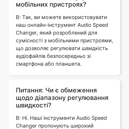
Changer, який розроблений для
сумісності з мобільними пристроями,
що дозволяє регулювати швидкість
аудіофайлів безпосередньо зі
смартфона або планшета.
Питання: Чи є обмеження
щодо діапазону регулювання
швидкості?
В: Ні. Наші інструменти Audio Speed
Changer пропонують широкий
діапазон параметрів швидкості від
0.2x до 3x, що дозволяє сповільнити
або прискорити звук відповідно до