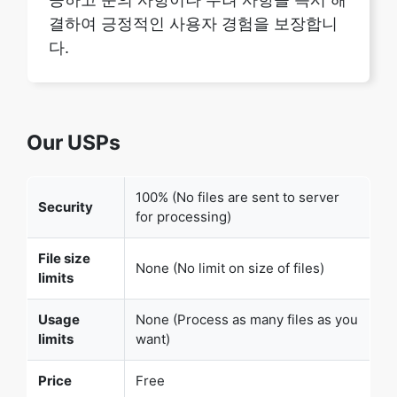
Our USPs
100% (No files are sent to server
Security
for processing)
File size
None (No limit on size of files)
limits
Usage
None (Process as many files as you
limits
want)
Price
Free
User
None (We do not request for user
Information
information such as email / phone
Captured
number)