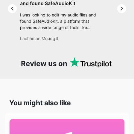
provides a wide range of tools like
converting, trimming, adjusting tempo,
Lachhman Moudgill
applying effects, and much more. It’s really
convenient and user-friendly, making it a
one-stop solution for all my audio editing
needs.
Review us on
You might also like