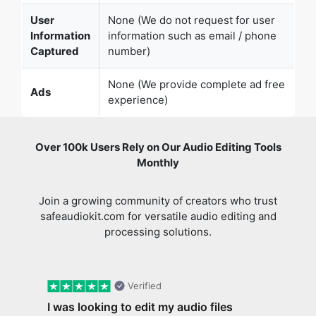
None (We provide complete ad free
Ads
experience)
Over 100k Users Rely on Our Audio Editing Tools
Monthly
Join a growing community of creators who trust
safeaudiokit.com for versatile audio editing and
processing solutions.
Verified
I was looking to edit my audio files
and found SafeAudioKit
Previous slide
Next 
I was looking to edit my audio files and
found SafeAudioKit, a platform that