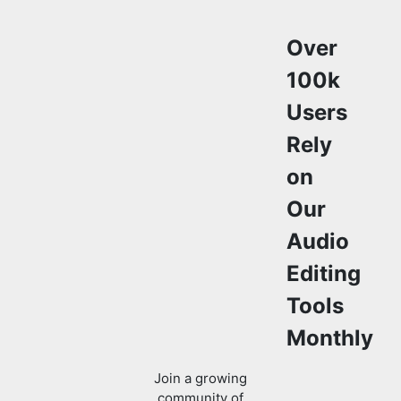
100k
Users
Rely
on
Our
Audio
Editing
Tools
Monthly
Join a growing
community of
creators who
trust
safeaudiokit.com
for versatile audio