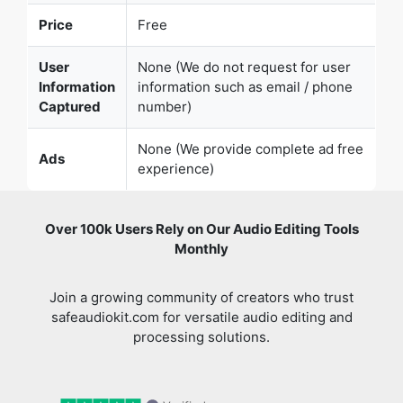
Information
information such as email / phone
Captured
number)
None (We provide complete ad free
Ads
experience)
Over 100k Users Rely on Our Audio Editing Tools
Monthly
Join a growing community of creators who trust
safeaudiokit.com for versatile audio editing and
processing solutions.
Verified
I was looking to edit my audio files
and found SafeAudioKit
Previous slide
Next 