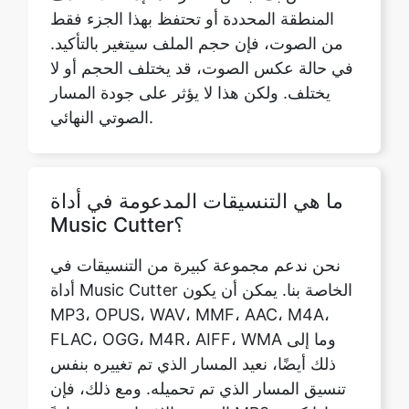
يختلف. ولكن هذا لا يؤثر على جودة المسار
الصوتي النهائي.
Copy Link
ما هي التنسيقات المدعومة في أداة
Music Cutter؟
نحن ندعم مجموعة كبيرة من التنسيقات في
أداة Music Cutter الخاصة بنا. يمكن أن يكون
MP3، OPUS، WAV، MMF، AAC، M4A،
FLAC، OGG، M4R، AIFF، WMA وما إلى
ذلك أيضًا، نعيد المسار الذي تم تغييره بنفس
تنسيق المسار الذي تم تحميله. ومع ذلك، فإن
التنسيق الافتراضي هو عادةً MP3. إذا كنت
تنوي تغيير تنسيق الصوت، يمكنك استخدام
أدوات تحويل الصوت المجانية عبر الإنترنت
لتغيير المسار إلى التنسيق الذي تريده. نقطة