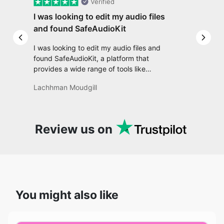
I was looking to edit my audio files and
found SafeAudioKit, a platform that
provides a wide range of tools like
converting, trimming, adjusting tempo,
Lachhman Moudgill
applying effects, and much more. It’s really
convenient and user-friendly, making it a
one-stop solution for all my audio editing
needs.
Review us on
You might also like