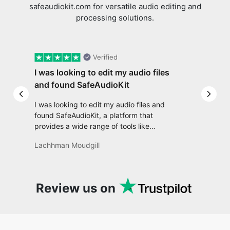
Verified
I was looking to edit my audio files
and found SafeAudioKit
Previous slide
Next 
I was looking to edit my audio files and
found SafeAudioKit, a platform that
provides a wide range of tools like
converting, trimming, adjusting tempo,
Lachhman Moudgill
applying effects, and much more. It’s really
convenient and user-friendly, making it a
one-stop solution for all my audio editing
needs.
Review us on
You might also like