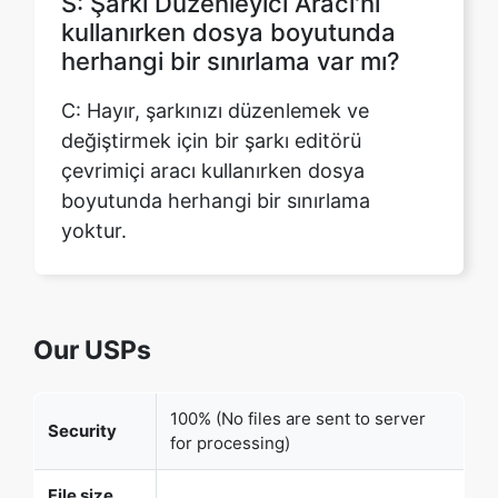
C: Hayır, şarkınızı düzenlemek ve
değiştirmek için bir şarkı editörü
çevrimiçi aracı kullanırken dosya
boyutunda herhangi bir sınırlama
yoktur.
Our USPs
100% (No files are sent to server
Security
for processing)
File size
None (No limit on size of files)
limits
Usage
None (Process as many files as you