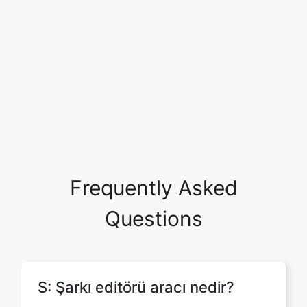
Frequently Asked
Questions
S: Şarkı editörü aracı nedir?
C: Şarkı editörü, şarkıları düzenlemenize
ve genel müzik deneyiminizi
geliştirmenize olanak tanıyan çevrimiçi