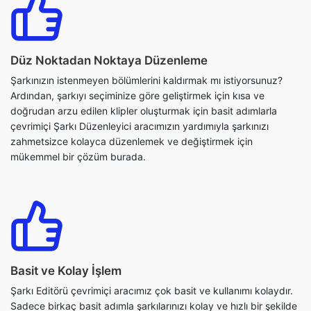
Şarkınızın istenmeyen bölümlerini kaldırmak mı istiyorsunuz?
Ardından, şarkıyı seçiminize göre geliştirmek için kısa ve
doğrudan arzu edilen klipler oluşturmak için basit adımlarla
çevrimiçi Şarkı Düzenleyici aracımızın yardımıyla şarkınızı
zahmetsizce kolayca düzenlemek ve değiştirmek için
mükemmel bir çözüm burada.
Basit ve Kolay İşlem
Şarkı Editörü çevrimiçi aracımız çok basit ve kullanımı kolaydır.
Sadece birkaç basit adımla şarkılarınızı kolay ve hızlı bir şekilde
düzenleyebilirsiniz. İlk adım şarkıyı yüklemektir ve aracımız,
şarkının kırpmak istediğiniz belirli bölümünü seçmenize izin
verecek ses dalga formunun görsel bir temsilini gösterecektir.
Şimdi, kırpılacak şarkının başlangıç ve bitiş noktalarını