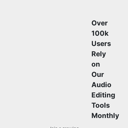
100k
Users
Rely
on
Our
Audio
Editing
Tools
Monthly
Join a growing
community of
creators who
trust
safeaudiokit.com