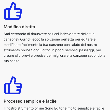
Modifica diretta
Stai cercando di rimuovere sezioni indesiderate della tua
canzone? Quindi, ecco la soluzione perfetta per editare e
modificare facilmente la tua canzone con l'aiuto del nostro
strumento online Song Editor, in pochi semplici passaggi, per
creare clip brevi e precise per migliorare la canzone secondo la
tua scelta.
Processo semplice e facile
Il nostro strumento online Song Editor è molto semplice e facile
da usare. Con pochi semplici passaggi, puoi modificare le tue
canzoni in modo facile e veloce. Il primo passo è caricare la
canzone e il nostro strumento mostrerà una rappresentazione
visiva della forma d'onda audio che ti permetterà di selezionare