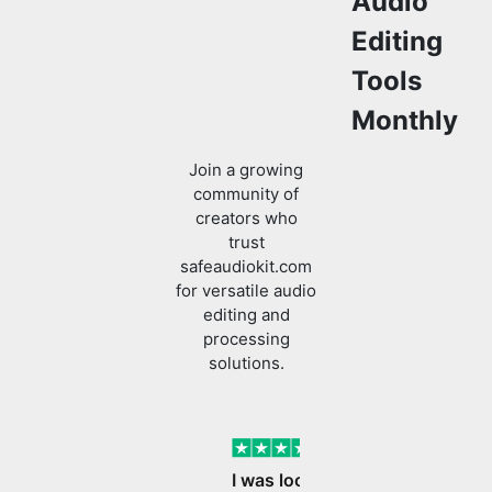
Monthly
Join a growing
community of
creators who
trust
safeaudiokit.com
for versatile audio
editing and
processing
solutions.
Verified
I was looking to edit
my audio files and
found SafeAudioKit
Previous slide
Next slide
I was looking to edit my