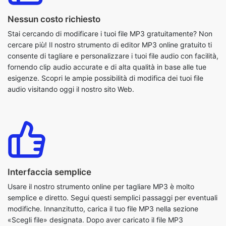
consente di tagliare e personalizzare i tuoi file audio con facilità,
fornendo clip audio accurate e di alta qualità in base alle tue
esigenze. Scopri le ampie possibilità di modifica dei tuoi file
audio visitando oggi il nostro sito Web.
Interfaccia semplice
Usare il nostro strumento online per tagliare MP3 è molto
semplice e diretto. Segui questi semplici passaggi per eventuali
modifiche. Innanzitutto, carica il tuo file MP3 nella sezione
«Scegli file» designata. Dopo aver caricato il file MP3
desiderato, puoi scegliere la sezione specifica del file che
desideri tagliare usando il cursore. Quindi, fai clic sul pulsante
«Taglia» e visualizza l'anteprima del file modificato. Infine,
premi il pulsante «Download» per salvare il file MP3 modificato