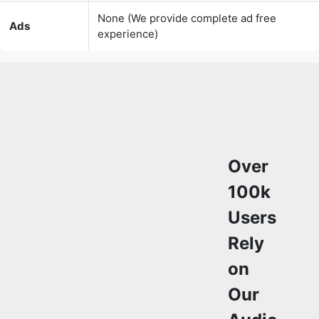
Over
100k
Users
Rely
on
Our
Audio
Editing
Tools