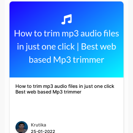
How to trim mp3 audio files in just one click
Best web based Mp3 trimmer
Krutika
25-01-2022