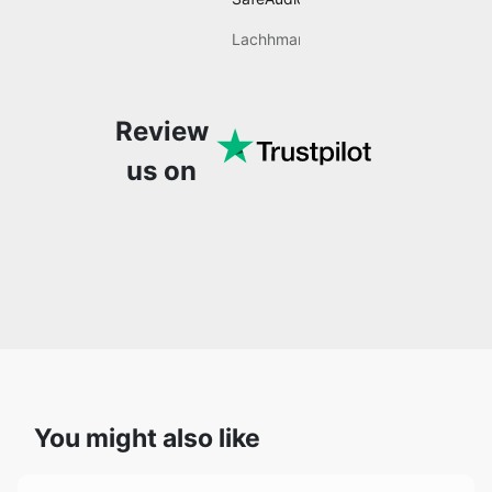
applying effects, and
Review
much more. It’s really
convenient and user-
us on
friendly, making it a
one-stop solution for all
my audio editing needs.
You might also like