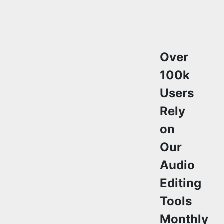
Over
100k
Users
Rely
on
Our
Audio
Editing
Tools
Monthly
Join a growing
community of
creators who