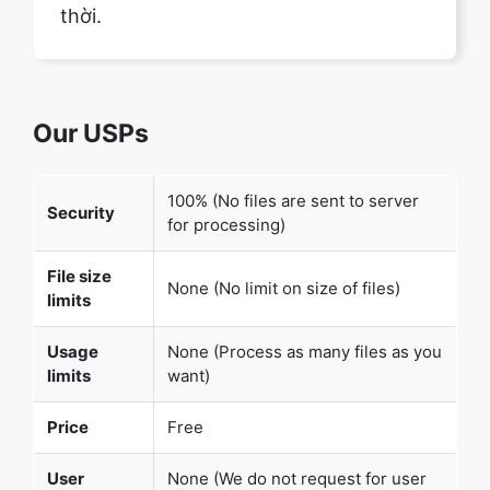
Our USPs
100% (No files are sent to server
Security
for processing)
File size
None (No limit on size of files)
limits
Usage
None (Process as many files as you
limits
want)
Price
Free
User
None (We do not request for user
Information
information such as email / phone
Captured
number)
None (We provide complete ad free