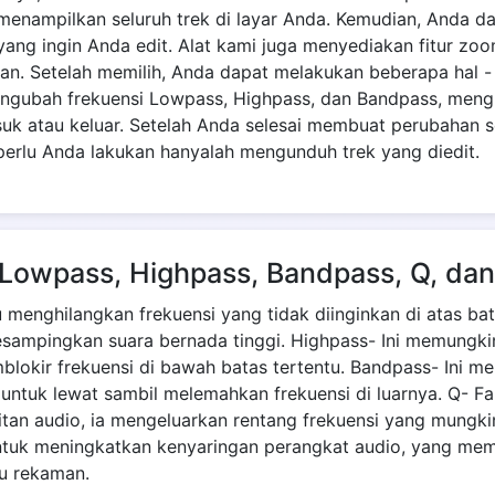
n menampilkan seluruh trek di layar Anda. Kemudian, Anda d
o yang ingin Anda edit. Alat kami juga menyediakan fitur zoo
tan. Setelah memilih, Anda dapat melakukan beberapa hal
ngubah frekuensi Lowpass, Highpass, dan Bandpass, mengu
k atau keluar. Setelah Anda selesai membuat perubahan s
erlu Anda lakukan hanyalah mengunduh trek yang diedit.
ah Lowpass, Highpass, Bandpass, Q, da
enghilangkan frekuensi yang tidak diinginkan di atas bata
ampingkan suara bernada tinggi. Highpass- Ini memungkin
mblokir frekuensi di bawah batas tertentu. Bandpass- Ini m
 untuk lewat sambil melemahkan frekuensi di luarnya. Q- Fa
itan audio, ia mengeluarkan rentang frekuensi yang mungkin
uk meningkatkan kenyaringan perangkat audio, yang memi
au rekaman.