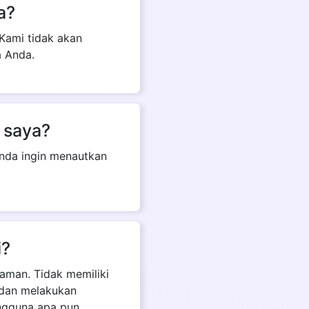
a?
Kami tidak akan
 Anda.
 saya?
Anda ingin menautkan
i?
raman. Tidak memiliki
h dan melakukan
ngguna apa pun.