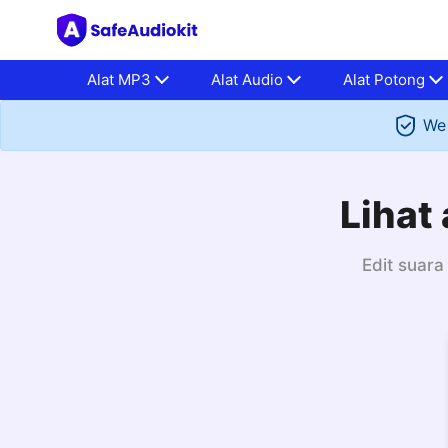
Alat MP3
Alat Audio
Alat Potong
We 
Lihat 
Edit suara