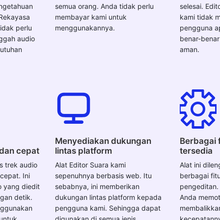
engetahuan
semua orang. Anda tidak perlu
selesai. Edit
 Rekayasa
membayar kami untuk
kami tidak 
idak perlu
menggunakannya.
pengguna ap
ggah audio
benar-benar
butuhan
aman.
Menyediakan dukungan
Berbagai f
 dan cepat
lintas platform
tersedia
 trek audio
Alat Editor Suara kami
Alat ini dil
epat. Ini
sepenuhnya berbasis web. Itu
berbagai fi
 yang diedit
sebabnya, ini memberikan
pengeditan.
gan detik.
dukungan lintas platform kepada
Anda memot
nggunakan
pengguna kami. Sehingga dapat
membalikka
 untuk
digunakan di semua jenis
kecepatanny