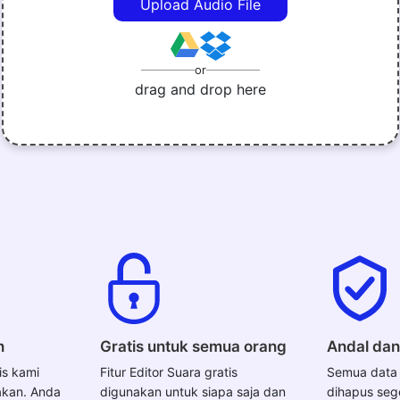
Upload Audio File
or
drag and drop here
n
Gratis untuk semua orang
Andal da
is kami
Fitur Editor Suara gratis
Semua data 
akan. Anda
digunakan untuk siapa saja dan
dihapus seg