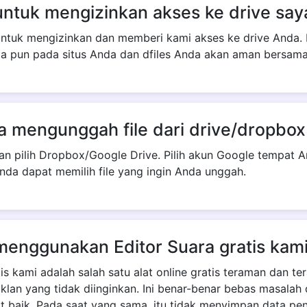
ntuk mengizinkan akses ke drive say
ntuk mengizinkan dan memberi kami akses ke drive Anda. 
 pun pada situs Anda dan dfiles Anda akan aman bersama
Copy Link
 mengunggah file dari drive/dropbox
 dan pilih Dropbox/Google Drive. Pilih akun Google tempat 
nda dapat memilih file yang ingin Anda unggah.
enggunakan Editor Suara gratis kam
tis kami adalah salah satu alat online gratis teraman dan te
iklan yang tidak diinginkan. Ini benar-benar bebas masala
 baik. Pada saat yang sama, itu tidak menyimpan data pe