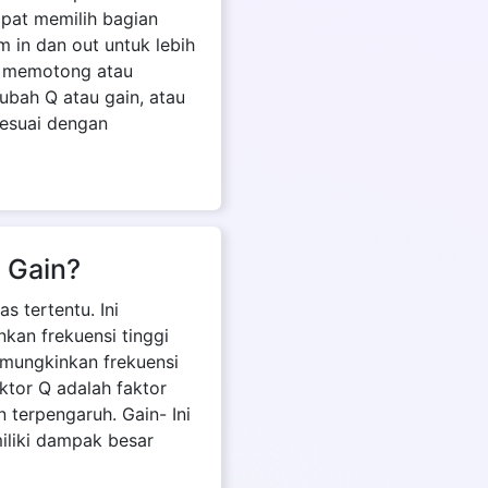
apat memilih bagian
m in dan out untuk lebih
 - memotong atau
bah Q atau gain, atau
esuai dengan
n Gain?
s tertentu. Ini
kan frekuensi tinggi
emungkinkan frekuensi
ktor Q adalah faktor
 terpengaruh. Gain- Ini
liki dampak besar